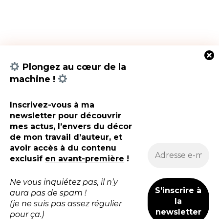
Plongez au cœur de la
Suivez-moi sur les réseaux sociaux !
machine !
Retrouvez toute l’actualité autour de mes livres et bien
plus encore sur Instagram, Twitter (X), Facebook, Tiktok
Inscrivez-vous à ma
et Wattpad !
newsletter pour découvrir
mes actus, l’envers du décor
Instagram
Facebook
TikTok
de mon travail d’auteur, et
avoir accès à du contenu
exclusif
en avant-première
!
Ne vous inquiétez pas, il n’y
Conditions
aura pas de spam !
Copyright 2023 | A WordPress
Mentions
générales de
(je ne suis pas assez régulier
Theme By
SuperbThemes
légales
vente
pour ça.)